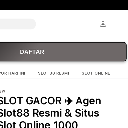
Log in
DAFTAR
OR HARI INI
SLOT88 RESMI
SLOT ONLINE
EW
SLOT GACOR ✈️ Agen
Slot88 Resmi & Situs
Slot Online 1000