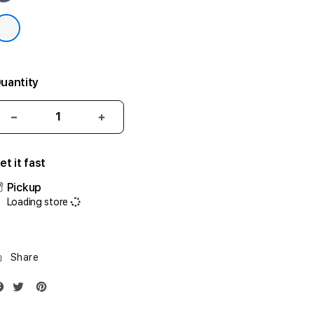
uantity
Decrease
Increase
quantity
quantity
for
for
et it fast
iPhone
iPhone
17
17
Pickup
Promax
Promax
Loading store
1TB
1TB
Silver
Silver
Share