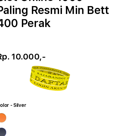
Paling Resmi Min Bett
400 Perak
Rp. 10.000,-
olor
- Silver