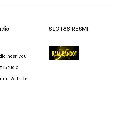
udio
SLOT88 RESMI
udio near you
 iStudio
rate Website